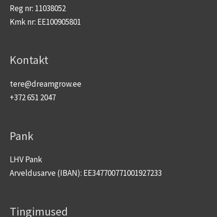
Reg nr: 11038052
Kmk nr: EE100905801
Kontakt
tere@dreamgrow.ee
+372 651 2047
Pank
LHV Pank
Arveldusarve (IBAN): EE347700771001927233
Tingimused