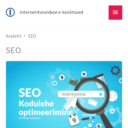
Main
Internetiturunduse e-koolitused
Menu
Avaleht
SEO
SEO