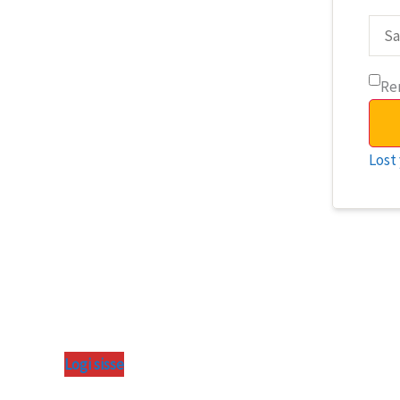
Re
Lost
Logi sisse