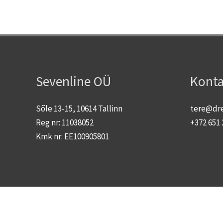
Sevenline OÜ
Konta
Sõle 13-15, 10614 Tallinn
tere@dr
Reg nr: 11038052
+372 651 
Kmk nr: EE100905801