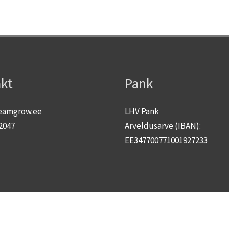
kt
Pank
eamgrow.ee
LHV Pank
2047
Arveldusarve (IBAN):
EE347700771001927233