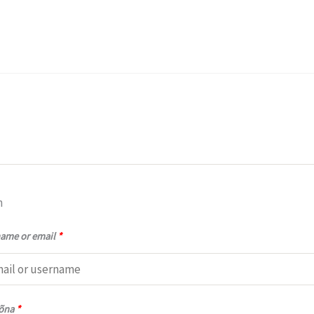
n
ame or email
*
sõna
*