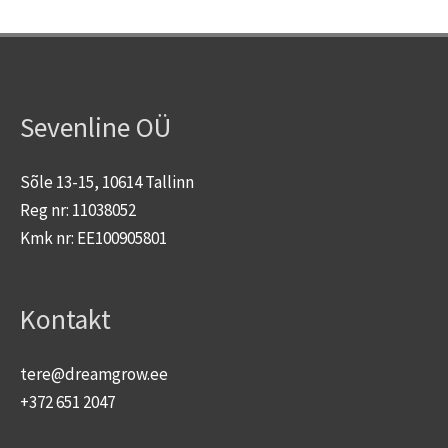
Sevenline OÜ
Sõle 13-15, 10614 Tallinn
Reg nr: 11038052
Kmk nr: EE100905801
Kontakt
tere@dreamgrow.ee
+372 651 2047