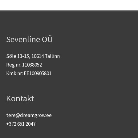
Sevenline OÜ
Sõle 13-15, 10614 Tallinn
Reg nr: 11038052
Kmk nr: EE100905801
Kontakt
tere@dreamgrow.ee
+372 651 2047