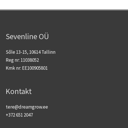
Sevenline OÜ
Sõle 13-15, 10614 Tallinn
Reg nr: 11038052
Kmk nr: EE100905801
Kontakt
tere@dreamgrow.ee
+372 651 2047