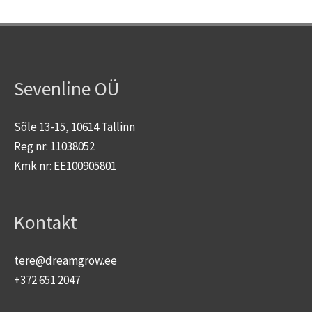
Sevenline OÜ
Sõle 13-15, 10614 Tallinn
Reg nr: 11038052
Kmk nr: EE100905801
Kontakt
tere@dreamgrow.ee
+372 651 2047