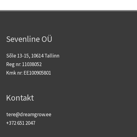
Sevenline OÜ
Sõle 13-15, 10614 Tallinn
Reg nr: 11038052
Kmk nr: EE100905801
Kontakt
tere@dreamgrow.ee
+372 651 2047