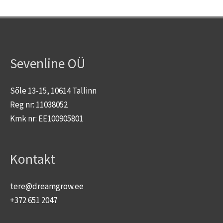
Sevenline OÜ
Sõle 13-15, 10614 Tallinn
Reg nr: 11038052
Kmk nr: EE100905801
Kontakt
tere@dreamgrow.ee
+372 651 2047