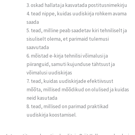
oskad hallata ja kasvatada postitusnimekirju
tead nippe, kuidas uudiskirja rohkem avama
saada
tead, milline peab saadetav kiri tehniliselt ja
sisuliselt olema, et parimaid tulemusi
saavutada
mõistad e-kirja tehnilisi võimalusi ja
piiranguid, samuti kujunduse tähtsust ja
võimalusi uudiskirjas
tead, kuidas uudiskirjade efektiivsust
mõõta, millised mõõdikud on olulised ja kuidas
neid kasutada
tead, millised on parimad praktikad
uudiskirja koostamisel.