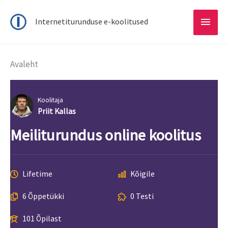
Main
Internetiturunduse e-koolitused
Menu
Avaleht
Koolitaja
Priit Kallas
Meiliturundus online koolitus
Lifetime
Kõigile
6 Õppetükki
0 Testi
101 Õpilast