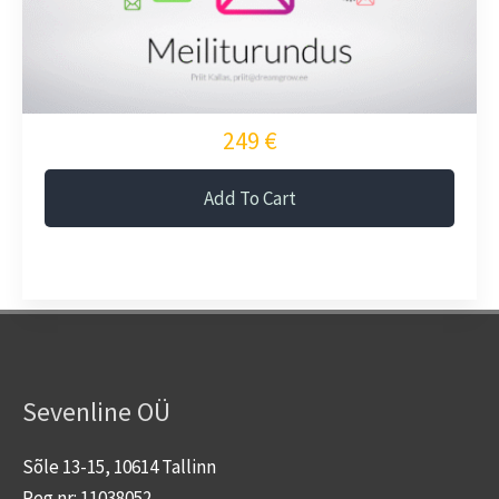
249 €
Add To Cart
Sevenline OÜ
Sõle 13-15, 10614 Tallinn
Reg nr: 11038052