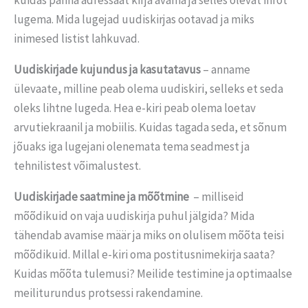
kuidas panna adressaat kirja avama ja selles olevat infot
lugema. Mida lugejad uudiskirjas ootavad ja miks
inimesed listist lahkuvad.
Uudiskirjade kujundus ja kasutatavus
– anname
ülevaate, milline peab olema uudiskiri, selleks et seda
oleks lihtne lugeda. Hea e-kiri peab olema loetav
arvutiekraanil ja mobiilis. Kuidas tagada seda, et sõnum
jõuaks iga lugejani olenemata tema seadmest ja
tehnilistest võimalustest.
Uudiskirjade saatmine ja mõõtmine
– milliseid
mõõdikuid on vaja uudiskirja puhul jälgida? Mida
tähendab avamise määr ja miks on olulisem mõõta teisi
mõõdikuid. Millal e-kiri oma postitusnimekirja saata?
Kuidas mõõta tulemusi? Meilide testimine ja optimaalse
meiliturundus protsessi rakendamine.