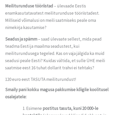
Meiliturunduse tööriistad
– ülevaade Eestis
enamkasutatavatest meiliturunduse tööriistadest.
Milliseid võimalusi on meili saatmiseks peale oma
nimekirja kasutamise?
Seadus ja spämm
– saad ülevaate sellest, mida pead
teadma Eesti ja maailma seadustest, kui
meiliturundusega tegeled. Kas on vaja jälgida ka muid
seadusi peale Eesti? Kuidas vältida, et sulle ÜHE meili
saatmise eest 16 tuhat dollarit trahvi ei tehtaks?
120 euro eest TASUTA meiliturundust!
Smaily pani kokku magusa pakkumise kõigile koolitusel
osalejatele:
Esimene
postitus tasuta, kuni 20 000-le