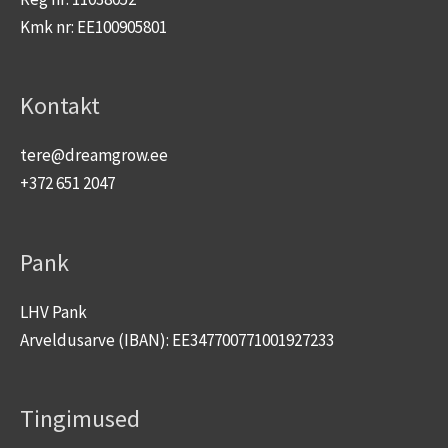
Kmk nr: EE100905801
Kontakt
tere@dreamgrow.ee
+372 651 2047
Pank
LHV Pank
Arveldusarve (IBAN): EE347700771001927233
Tingimused