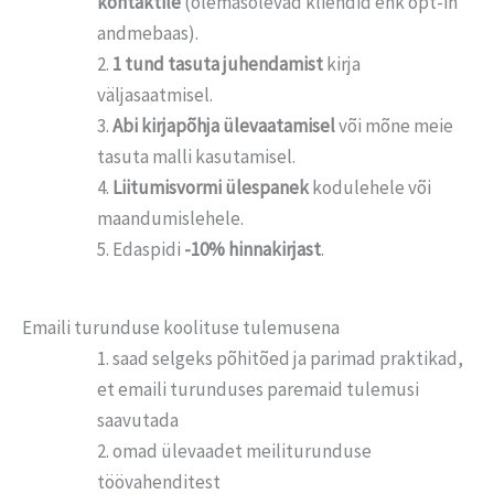
kontaktile
(olemasolevad kliendid ehk opt-in
andmebaas).
1 tund tasuta juhendamist
kirja
väljasaatmisel.
Abi kirjapõhja ülevaatamisel
või mõne meie
tasuta malli kasutamisel.
Liitumisvormi ülespanek
kodulehele või
maandumislehele.
Edaspidi
-10% hinnakirjast
.
Emaili turunduse koolituse tulemusena
saad selgeks põhitõed ja parimad praktikad,
et emaili turunduses paremaid tulemusi
saavutada
omad ülevaadet meiliturunduse
töövahenditest