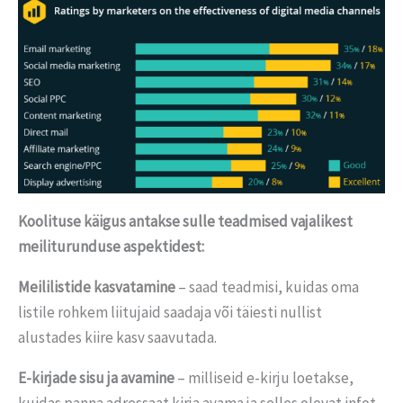
Koolituse käigus antakse sulle teadmised vajalikest
meiliturunduse aspektidest:
Meililistide kasvatamine
– saad teadmisi, kuidas oma
listile rohkem liitujaid saadaja või täiesti nullist
alustades kiire kasv saavutada.
E-kirjade sisu ja avamine
– milliseid e-kirju loetakse,