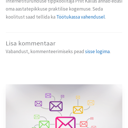
Internetiturunduse tippkoolitaja Priit Kallas annab edasi
oma aastatepikkuse praktilise kogemuse. Seda
koolitust saad tellida ka
Töötukassa vahendusel
.
Lisa kommentaar
Vabandust, kommenteerimiseks pead
sisse logima
.