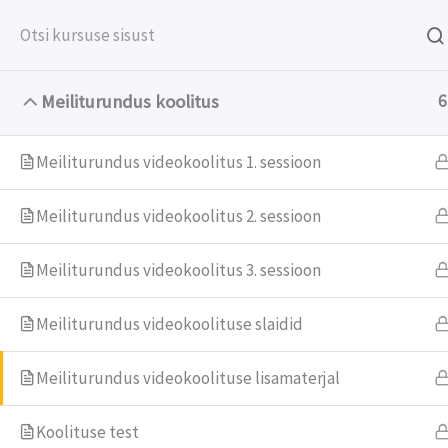
Internetiturunduse e-koolitused
Meiliturundus koolitus
6
Avaleht
Meiliturundus videokoolitus 1. sessioon
Meiliturundus videokoolitus 2. sessioon
Meiliturundus videokoolitus 3. sessioon
Sevenline OÜ
Konta
Meiliturundus videokoolituse slaidid
Sõle 13-15, 10614 Tallinn
tere@dr
Meiliturundus videokoolituse lisamaterjal
Reg nr: 11038052
+372 651 
Kmk nr: EE100905801
Koolituse test