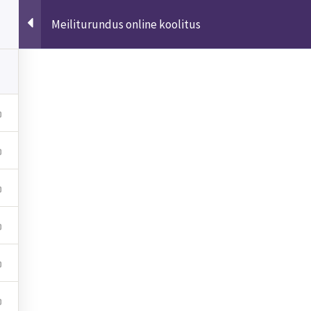
Meiliturundus online koolitus
kt
Pank
eamgrow.ee
LHV Pank
2047
Arveldusarve (IBAN):
EE347700771001927233