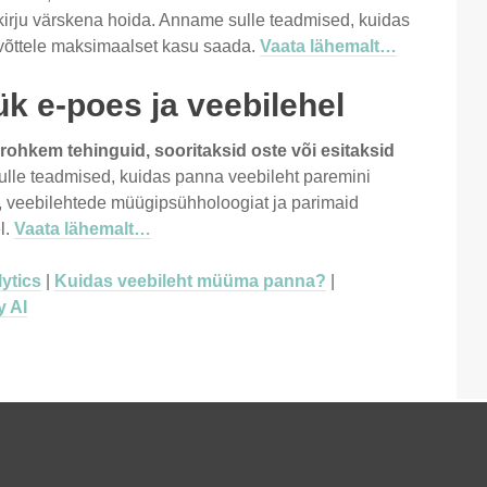
kirju värskena hoida. Anname sulle teadmised, kuidas
tevõttele maksimaalset kasu saada.
Vaata lähemalt…
k e-poes ja veebilehel
rohkem tehinguid, sooritaksid oste või esitaksid
ulle teadmised, kuidas panna veebileht paremini
, veebilehtede müügipsühholoogiat ja parimaid
l.
Vaata lähemalt…
ytics
|
Kuidas veebileht müüma panna?
|
y AI