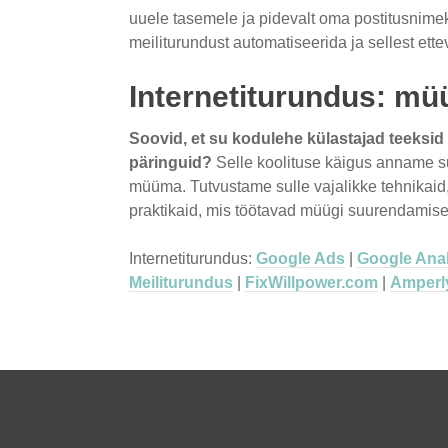
uuele tasemele ja pidevalt oma postitusnime
meiliturundust automatiseerida ja sellest et
Internetiturundus: müü
Soovid, et su kodulehe külastajad teeksid 
päringuid?
Selle koolituse käigus anname s
müüma. Tutvustame sulle vajalikke tehnikaid
praktikaid, mis töötavad müügi suurendamise
Internetiturundus:
Google Ads
|
Google Anal
Meiliturundus
|
FixWillpower.com
|
Amperl