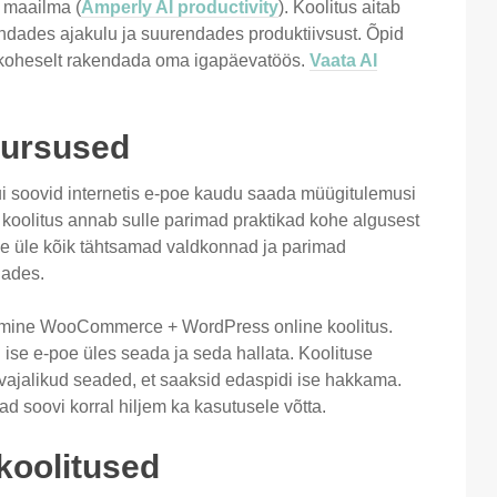
e maailma (
Amperly AI productivity
). Koolitus aitab
hendades ajakulu ja suurendades produktiivsust. Õpid
d koheselt rakendada oma igapäevatöös.
Vaata AI
kursused
ui soovid internetis e-poe kaudu saada müügitulemusi
poe koolitus annab sulle parimad praktikad kohe algusest
e üle kõik tähtsamad valdkonnad ja parimad
dades.
oomine WooCommerce + WordPress online koolitus.
 ise e-poe üles seada ja seda hallata.
Koolituse
vajalikud seaded, et saaksid edaspidi ise hakkama.
soovi korral hiljem ka kasutusele võtta.
koolitused