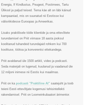
Energia, If Kindlustus, Peugeot, Postimees, Tartu
Ülikool ja paljud teised. Tema käe alt on läbi käinud
kampaaniad, mis on suunatud nii Eestisse kui
välisriikidesse Euroopas ja Ameerikas.
Lisaks praktilisele tööle klientide ja oma ettevõtete
turundamisel on Priit viimase 18 aasta jooksul
koolitanud tuhandeid turundajaid rohkem kui 700
koolituse, töötoa ja konverentsi ettekandega.
Priit avaldanud üle 1500 artikli, video ja podcasti.
Seda materjali on lugenud, kuulanud ja vaadanud üle
12 miljoni inimese nii Eestis kui maailmas.
Priit on ka
podcasti "Praktiline AI"
saatejuht ja toob
teieni Eesti ettevõtjate kogemusi tehisintellekti
rakendamisel. Priit on Loomeinkubaatori ärimentor.