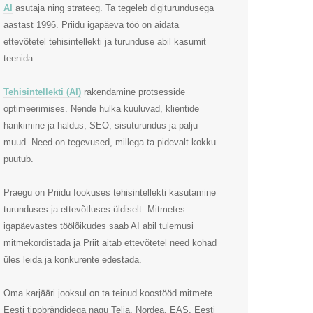
AI
asutaja ning strateeg. Ta tegeleb digiturundusega
aastast 1996. Priidu igapäeva töö on aidata
ettevõtetel tehisintellekti ja turunduse abil kasumit
teenida.
Tehisintellekti (AI)
rakendamine protsesside
optimeerimises. Nende hulka kuuluvad, klientide
hankimine ja haldus, SEO, sisuturundus ja palju
muud. Need on tegevused, millega ta pidevalt kokku
puutub.
Praegu on Priidu fookuses tehisintellekti kasutamine
turunduses ja ettevõtluses üldiselt. Mitmetes
igapäevastes töölõikudes saab AI abil tulemusi
mitmekordistada ja Priit aitab ettevõtetel need kohad
üles leida ja konkurente edestada.
Oma karjääri jooksul on ta teinud koostööd mitmete
Eesti tippbrändidega nagu Telia, Nordea, EAS, Eesti