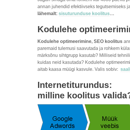
annan juhendid efektiivseks tegutsemiseks j
lähemalt:
sisuturunduse koolitus
…
Kodulehe optimeerimi
Kodulehe optimeerimine, SEO koolitus
ann
paremaid tulemusi saavutada ja rohkem külast
märksõnu sihtgrupp kasutab? Milliseid tehnili
kuidas neid kasutada? Kodulehe optimeerimin
aitab kaasa müügi kasvule. Valis sobiv:
saal
Internetiturundus:
milline koolitus valida