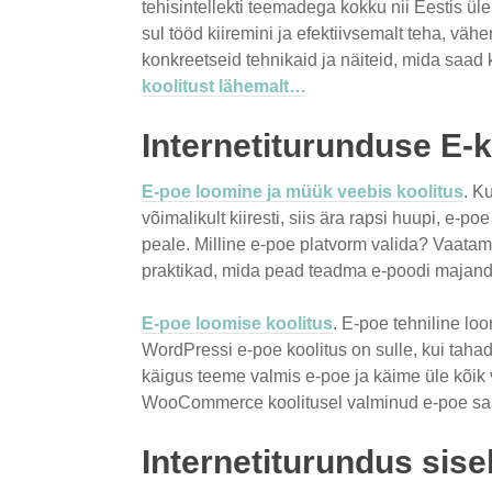
tehisintellekti teemadega kokku nii Eestis ül
sul tööd kiiremini ja efektiivsemalt teha, vä
konkreetseid tehnikaid ja näiteid, mida saa
koolitust lähemalt…
Internetiturunduse E-
E-poe loomine ja müük veebis koolitus
. K
võimalikult kiiresti, siis ära rapsi huupi, e-
peale. Milline e-poe platvorm valida? V
aatam
praktikad, mida pead teadma e-poodi majan
E-poe loomise koolitus
. E-poe tehniline l
WordPressi e-poe koolitus on sulle, kui tahad
käigus teeme valmis e-poe ja käime üle kõik 
WooCommerce koolitusel valminud e-poe saad 
Internetiturundus sise