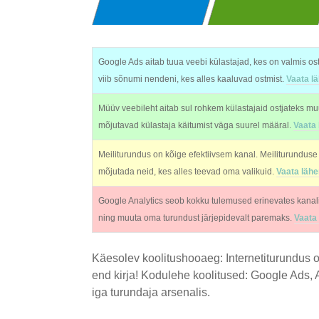
Google Ads aitab tuua veebi külastajad, kes on valmis o
viib sõnumi nendeni, kes alles kaaluvad ostmist.
Vaata l
Müüv veebileht aitab sul rohkem külastajaid ostjateks mu
mõjutavad külastaja käitumist väga suurel määral.
Vaata
Meiliturundus on kõige efektiivsem kanal. Meiliturunduse
mõjutada neid, kes alles teevad oma valikuid.
Vaata läh
Google Analytics seob kokku tulemused erinevates kanali
ning muuta oma turundust järjepidevalt paremaks.
Vaata
Käesolev koolitushooaeg: Internetiturundus 
end kirja! Kodulehe koolitused: Google Ads, 
iga turundaja arsenalis.