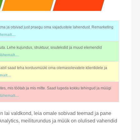
stma ja otsivad just praegu oma vajadustele lahendust. Remarketing
ähemalt…
uta. Lehe kujundus, struktuur, sisutekstid ja muud elemendid
 lähemalt…
 abil saad teha kordusmüüki oma olemasolevatele klientidele ja
emalt…
tes, mis töötab ja mis mitte. Saad lugeda kokku tehingud ja müügi
 lähemalt…
on lai valdkond, leia omale sobivad teemad ja pane
Analytics, meiliturundus ja müük on olulised vahendid