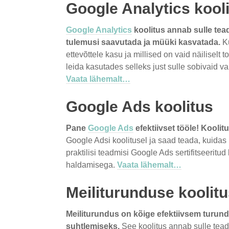
Google Analytics kool
Google Analytics
koolitus annab sulle tea
tulemusi saavutada ja müüki kasvatada.
Ku
ettevõttele kasu ja millised on vaid näiliselt
leida kasutades selleks just sulle sobivaid 
Vaata lähemalt…
Google Ads koolitus
Pane
Google Ads
efektiivset tööle! Koolitu
Google Adsi koolitusel ja saad teada, kuidas i
praktilisi teadmisi Google Ads sertifitseeritud
haldamisega.
Vaata lähemalt…
Meiliturunduse koolit
Meiliturundus on kõige efektiivsem turun
suhtlemiseks.
See koolitus annab sulle tead