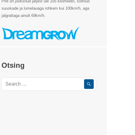
Priit on jooksnud järjest üle 105 kilomeetri, sõitnud
suuskade ja lumelauaga rohkem kui 100km/h, aga
jalgrattaga ainult 69km/h.
Otsing
Search
for: