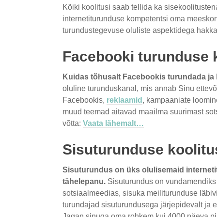
Kõiki koolitusi saab tellida ka sisekoolitust
internetiturunduse kompetentsi oma meeskonda
turundustegevuse oluliste aspektidega hakk
Facebooki turunduse k
Kuidas tõhusalt Facebookis turundada ja 
oluline turunduskanal, mis annab Sinu ettevõt
Facebookis,
reklaamid
, kampaaniate loomin
muud teemad aitavad maailma suurimast sot
võtta:
Vaata lähemalt…
Sisuturunduse koolitu
Sisuturundus on üks olulisemaid internet
tähelepanu.
Sisuturundus on vundamendiks 
sotsiaalmeedias, sisuka meiliturunduse läbivi
turundajad sisuturundusega järjepidevalt ja e
Jagan sinuga oma rohkem kui 4000 päeva pikk