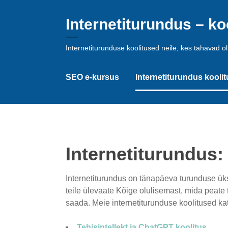
Skip
to
Internetiturundus – ko
content
Internetiturunduse koolitused neile, kes tahavad 
SEO e-kursus
Internetiturundus kooli
Internetiturundus:
Internetiturundus on tänapäeva turunduse ü
teile ülevaate Kõige olulisemast, mida peat
saada. Meie internetiturunduse koolitused k
Tehisintellekt ja ChatGPT koolitus