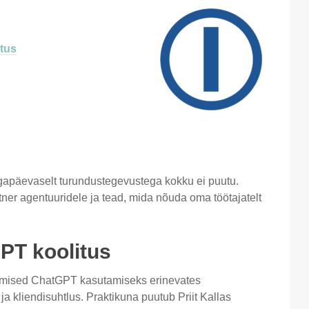
tus
igapäevaselt turundustegevustega kokku ei puutu.
ner agentuuridele ja tead, mida nõuda oma töötajatelt
GPT koolitus
eadmised ChatGPT kasutamiseks erinevates
a kliendisuhtlus. Praktikuna puutub Priit Kallas