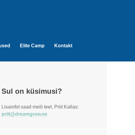
tused
Elite Camp
Kontakt
Sul on küsimusi?
Lisainfot saad meili teel, Priit Kallas:
priit@dreamgrow.ee