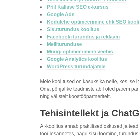
Priit Kallase SEO e-kursus
Google Ads
Kodulehe optimeerimine ehk SEO kooli
Sisuturundus koolitus
Facebooki turundus ja reklaam
Meiliturunduse
Müügi optimeerimine veebis
Google Analytics koolitus
WordPress turundajatele
Meie koolitused on kasuks ka neile, kes ise 
Oma põhjalike teadmiste abil oled parem part
ning välistelt koostööpartneritelt.
Tehisintellekt ja Chat
AI-koolitus annab praktilised oskused ja t
tööülesannetes, nagu sisu loomine, turundus j