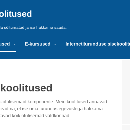
olitused
olla sõltumatud ja ise hakkama saada.
tused
E-kursused
Internetiturunduse sisekooli
 koolitused
ks olulisemaid komponente. Meie koolitused annavad
e teadma, et ise oma turundustegevustega hakkama
atavad kõik olulisemad valdkonnad: