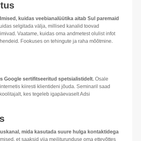
itus
dmised, kuidas veebianalüütika aitab Sul paremaid
idas selgitada välja, millised kanalid toovad
 toimivad. Vaatame, kuidas oma andmetest olulist infot
vahendeid. Fookuses on tehingute ja raha mõõtmine.
s Google sertifitseeritud spetsialistidelt.
Osale
nternetis kiiresti klientideni jõuda. Seminaril saad
 koolitajalt, kes tegeleb igapäevaselt Adsi
us
duskanal, mida kasutada suure hulga kontaktidega
mised, et saaksid viia meiliturunduse oma ettevõttes