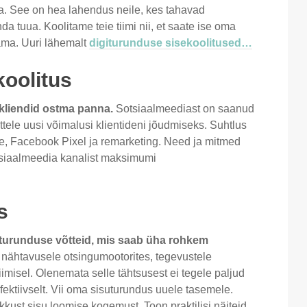
ena. See on hea lahendus neile, kes tahavad
 tuua. Koolitame teie tiimi nii, et saate ise oma
ama. Uuri lähemalt
digiturunduse sisekoolitused…
oolitus
kliendid ostma panna.
Sotsiaalmeediast on saanud
tele uusi võimalusi klientideni jõudmiseks. Suhtlus
e, Facebook Pixel ja remarketing. Need ja mitmed
siaalmeedia kanalist maksimumi
s
iturunduse võtteid, mis saab üha rohkem
nähtavusele otsingumootorites, tegevustele
imisel. Olenemata selle tähtsusest ei tegele paljud
fektiivselt. Vii oma sisuturundus uuele tasemele.
ust sisu loomise kogemust. Toon praktilisi näiteid,