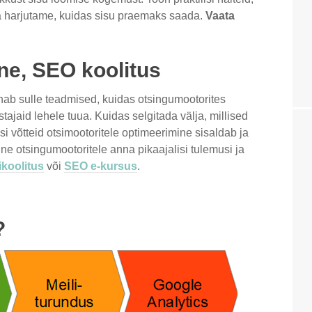
a harjutame, kuidas sisu praemaks saada.
Vaata
ne, SEO koolitus
ab sulle teadmised, kuidas otsingumootorites
ajaid lehele tuua. Kuidas selgitada välja, millised
si võtteid otsimootoritele optimeerimine sisaldab ja
e otsingumootoritele anna pikaajalisi tulemusi ja
ikoolitus
või
SEO e-kursus
.
?